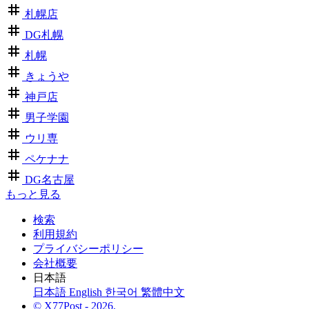
札幌店
DG札幌
札幌
きょうや
神戸店
男子学園
ウリ専
ペケナナ
DG名古屋
もっと見る
検索
利用規約
プライバシーポリシー
会社概要
日本語
日本語
English
한국어
繁體中文
© X77Post - 2026.