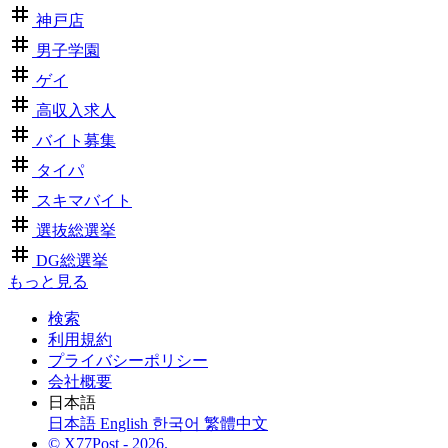
神戸店
男子学園
ゲイ
高収入求人
バイト募集
タイパ
スキマバイト
選抜総選挙
DG総選挙
もっと見る
検索
利用規約
プライバシーポリシー
会社概要
日本語
日本語
English
한국어
繁體中文
© X77Post - 2026.