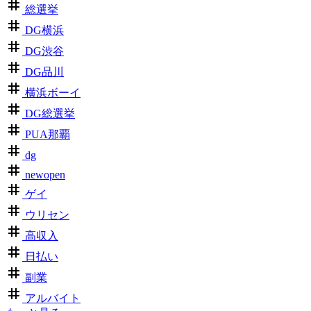
総選挙
DG横浜
DG渋谷
DG品川
横浜ボーイ
DG総選挙
PUA那覇
dg
newopen
ゲイ
ウリセン
高収入
日払い
副業
アルバイト