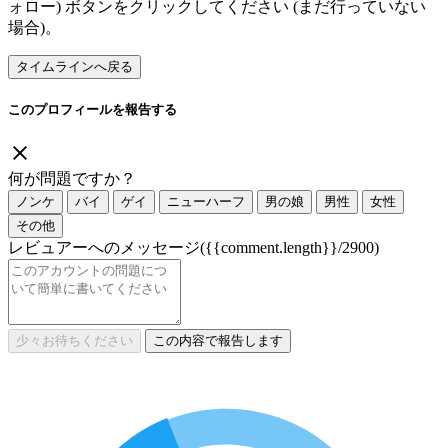
ォロー) ボタンをクリックしてください (まだ行っていない
場合)。
タイムラインへ戻る
このプロフィールを報告する
何が問題ですか？
ノンケ
バイ
ゲイ
ニューハーフ
男の娘
男性
女性
その他
レビュアーへのメッセージ
({{comment.length}}/2900)
少々お待ちください
この内容で報告します