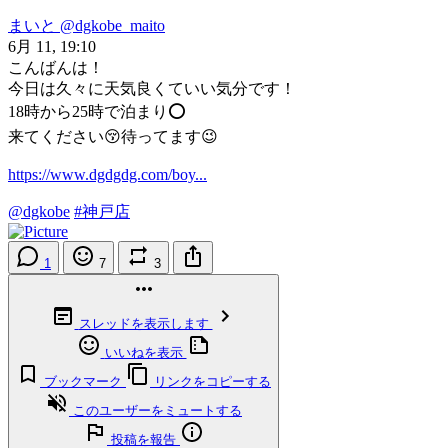
まいと
@dgkobe_maito
6月 11, 19:10
こんばんは！
今日は久々に天気良くていい気分です！
18時から25時で泊まり⭕️
来てください😚待ってます😉
https://www.dgdgdg.com/boy...
@dgkobe
#神戸店
1
7
3
スレッドを表示します
いいねを表示
ブックマーク
リンクをコピーする
このユーザーをミュートする
投稿を報告