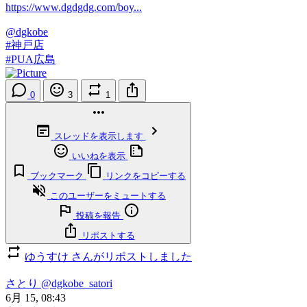
https://www.dgdgdg.com/boy...
@dgkobe
#神戸店
#PUA広島
0
3
1
スレッドを表示します
いいねを表示
ブックマーク
リンクをコピーする
このユーザーをミュートする
投稿を報告
リポストする
ゆうすけ さんがリポストしました
さとり
@dgkobe_satori
6月 15, 08:43