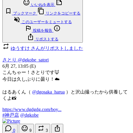
いいねを表示
ブックマーク
リンクをコピーする
このユーザーをミュートする
投稿を報告
リポストする
ゆうすけ さんがリポストしました
さとり
@dgkobe_satori
6月 27, 13:05
(E)
こんちゃー！さとりです🦊
今日は久しぶりに曇り！☁️
はるあくん（
@dgosaka_harua
）と沢山撮ったから供養して
くよ📸
https://www.dgdgdg.com/boy...
#神戸店
@dgkobe
0
9
3