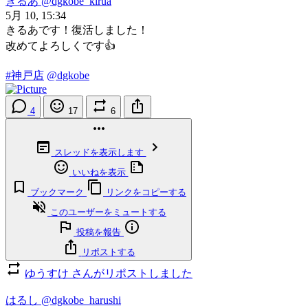
きるあ
@dgkobe_kirua
5月 10, 15:34
きるあです！復活しました！
改めてよろしくです👍
#神戸店
@dgkobe
4
17
6
スレッドを表示します
いいねを表示
ブックマーク
リンクをコピーする
このユーザーをミュートする
投稿を報告
リポストする
ゆうすけ さんがリポストしました
はるし
@dgkobe_harushi