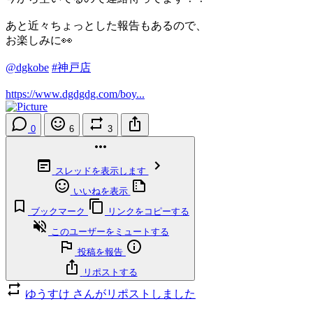
あと近々ちょっとした報告もあるので、
お楽しみに👀
@dgkobe
#神戸店
https://www.dgdgdg.com/boy...
0
6
3
スレッドを表示します
いいねを表示
ブックマーク
リンクをコピーする
このユーザーをミュートする
投稿を報告
リポストする
ゆうすけ さんがリポストしました