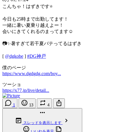
こんちゃ！はずきです⭐️
今日も25時まで出勤してます！
一緒に暑い夏乗り越えよー！
会いにきてくれるのまってます☺️
📷✨暑すぎて若干夏バテってるはずき
[
@dgkobe
]
#DG神戸
僕のページ
https://www.dgdgdg.com/boy...
ツーショ
https://x77.jp/live/detail...
1
13
4
スレッドを表示します
いいねを表示