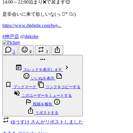
14:00～22:00泊まり❌で居ます😊
是非会いに来て欲しいな‪(っ ॑꒳ ॑c)
https://www.dgdgdg.com/boy...
#神戸店
@dgkobe
1
9
3
スレッドを表示します
いいねを表示
ブックマーク
リンクをコピーする
このユーザーをミュートする
投稿を報告
リポストする
ゆうすけ さんがリポストしました