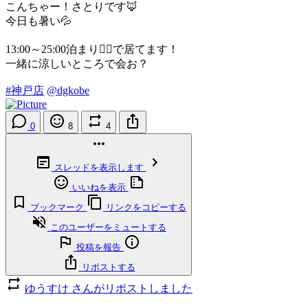
こんちゃー！さとりです🦊
今日も暑い💦
13:00～25:00泊まり🙆‍♀️で居てます！
一緒に涼しいところで会お？
#神戸店
@dgkobe
0
8
4
スレッドを表示します
いいねを表示
ブックマーク
リンクをコピーする
このユーザーをミュートする
投稿を報告
リポストする
ゆうすけ さんがリポストしました