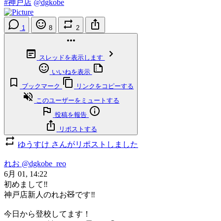
#神戸店
@dgkobe
1
8
2
スレッドを表示します
いいねを表示
ブックマーク
リンクをコピーする
このユーザーをミュートする
投稿を報告
リポストする
ゆうすけ さんがリポストしました
れお
@dgkobe_reo
6月 01, 14:22
初めまして‼️
神戸店新人のれお🧸です‼️
今日から登校してます！