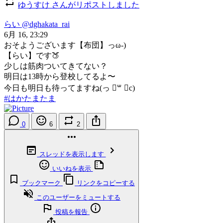
ゆうすけ さんがリポストしました
らい
@dghakata_rai
6月 16, 23:29
おそようございます【布団】っω-)
【らい】です🍑
少しは筋肉ついてきてない？
明日は13時から登校してるよ〜
今日も明日も待ってますね‪(っ ॑꒳ ॑c)
#はかたまたま
0
6
2
スレッドを表示します
いいねを表示
ブックマーク
リンクをコピーする
このユーザーをミュートする
投稿を報告