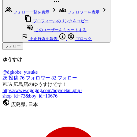
フォロー一覧を表示
フォロワーを表示
プロフィールのリンクをコピー
このユーザーをミュートする
不正行為を報告
ブロック
フォロー
ゆうすけ
@dgkobe_yusuke
26
投稿
76
フォロワー
82
フォロー
PUA 広島店のゆうすけです！
https://www.dgdgdg.com/boy/detail.php?
shop_id=73&boy_id=10676
広島県, 日本