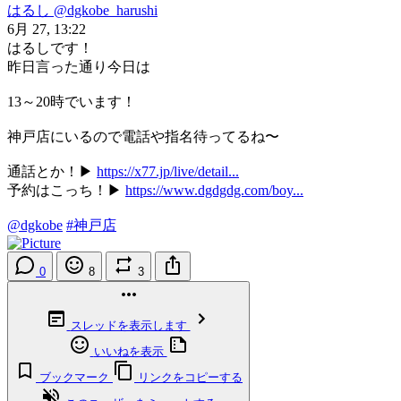
はるし
@dgkobe_harushi
6月 27, 13:22
はるしです！
昨日言った通り今日は
13～20時でいます！
神戸店にいるので電話や指名待ってるね〜
通話とか！▶︎
https://x77.jp/live/detail...
予約はこっち！▶︎
https://www.dgdgdg.com/boy...
@dgkobe
#神戸店
0
8
3
スレッドを表示します
いいねを表示
ブックマーク
リンクをコピーする