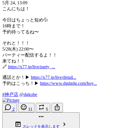
5月 24, 13:09
こんにちは！
今日はちょっと短め💦
16時まで！
予約待ってるね〜
それと！！！
5/28(木) 22:00〜
パーティー配信するよ！！
来てね！！
🔗
https://x77.jp/live/party_...
通話とか！▶︎
https://x77.jp/live/detail...
予約はこっち！▶︎
https://www.dgdgdg.com/boy...
#神戸店
@dgkobe
2
11
5
スレッドを表示します