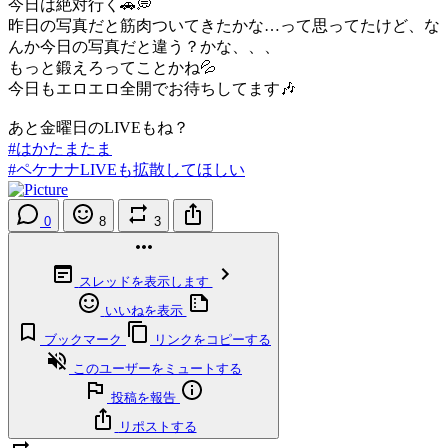
今日は絶対行く🚗💭
昨日の写真だと筋肉ついてきたかな…って思ってたけど、な
んか今日の写真だと違う？かな、、、
もっと鍛えろってことかね💦
今日もエロエロ全開でお待ちしてます🎶
あと金曜日のLIVEもね？
#はかたまたま
#ペケナナLIVEも拡散してほしい
0
8
3
スレッドを表示します
いいねを表示
ブックマーク
リンクをコピーする
このユーザーをミュートする
投稿を報告
リポストする