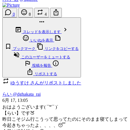
0
8
4
スレッドを表示します
いいねを表示
ブックマーク
リンクをコピーする
このユーザーをミュートする
投稿を報告
リポストする
ゆうすけ さんがリポストしました
らい
@dghakata_rai
6月 17, 13:05
おはようございます( ¯꒳​¯ )ᐝ
【らい】です🍑
昨日こそジム行こうって思ってたのにそのまま寝てしまって
今起きちゃったよ、、、、😴