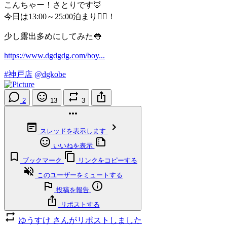
こんちゃー！さとりです🦊
今日は13:00～25:00泊まり🙆‍♀️！
少し露出多めにしてみた👅
https://www.dgdgdg.com/boy...
#神戸店
@dgkobe
2
13
3
スレッドを表示します
いいねを表示
ブックマーク
リンクをコピーする
このユーザーをミュートする
投稿を報告
リポストする
ゆうすけ さんがリポストしました