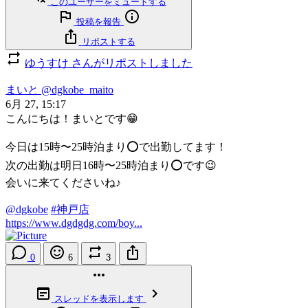
このユーザーをミュートする
投稿を報告
リポストする
ゆうすけ さんがリポストしました
まいと
@dgkobe_maito
6月 27, 15:17
こんにちは！まいとです😁
今日は15時〜25時泊まり⭕️で出勤してます！
次の出勤は明日16時〜25時泊まり⭕️です😉
会いに来てくださいね♪
@dgkobe
#神戸店
https://www.dgdgdg.com/boy...
0
6
3
スレッドを表示します