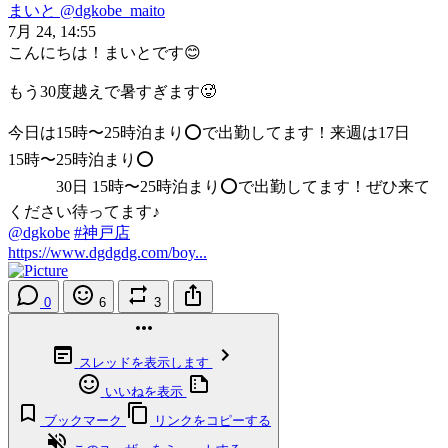
まいと
@dgkobe_maito
7月 24, 14:55
こんにちは！まいとです😊
もう30度越えで暑すぎます🥵
今日は15時〜25時泊まり⭕️で出勤してます！来週は17日
15時〜25時泊まり⭕️
30日 15時〜25時泊まり⭕️で出勤してます！ぜひ来て
ください待ってます♪
@dgkobe
#神戸店
https://www.dgdgdg.com/boy...
0
6
3
スレッドを表示します
いいねを表示
ブックマーク
リンクをコピーする