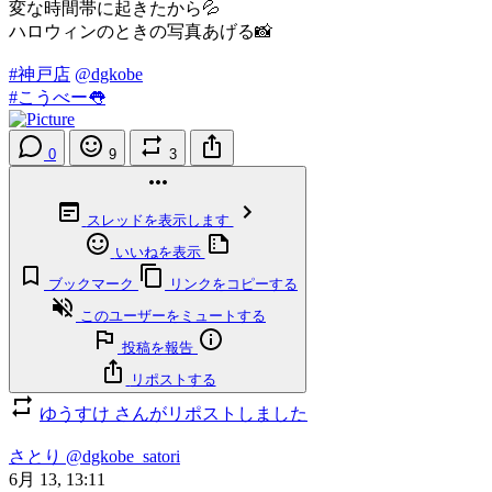
変な時間帯に起きたから💦
ハロウィンのときの写真あげる📸
#神戸店
@dgkobe
#こうべー👅
0
9
3
スレッドを表示します
いいねを表示
ブックマーク
リンクをコピーする
このユーザーをミュートする
投稿を報告
リポストする
ゆうすけ さんがリポストしました
さとり
@dgkobe_satori
6月 13, 13:11