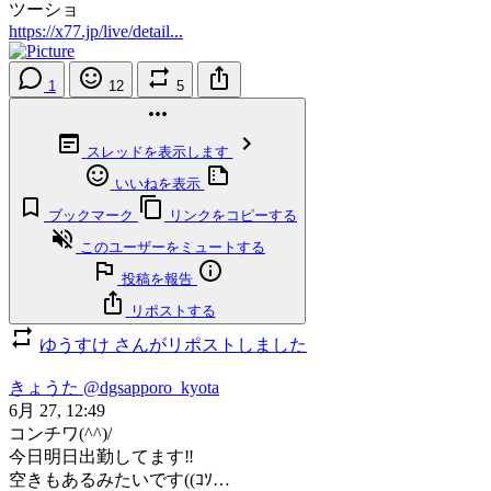
ツーショ
https://x77.jp/live/detail...
1
12
5
スレッドを表示します
いいねを表示
ブックマーク
リンクをコピーする
このユーザーをミュートする
投稿を報告
リポストする
ゆうすけ さんがリポストしました
きょうた
@dgsapporo_kyota
6月 27, 12:49
コンチワ(^^)/
今日明日出勤してます‼️
空きもあるみたいです((ｺｿ…