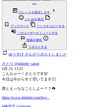
スレッドを表示します
いいねを表示
ブックマーク
リンクをコピーする
このユーザーをミュートする
投稿を報告
リポストする
ゆうすけ さんがリポストしました
さとり
@dgkobe_satori
6月 23, 13:25
こんちゃー！さとりです🦊
今日は今からすぐ空いてます🙆‍♂️
僕とえっちなことしよー？？👅
https://www.dgdgdg.com/boy...
#神戸店
@dgkobe