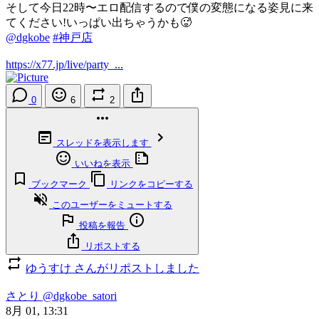
そして今日22時〜エロ配信するので僕の変態になる姿見に来
てください!いっぱい出ちゃうかも🥵
@dgkobe
#神戸店
https://x77.jp/live/party_...
0
6
2
スレッドを表示します
いいねを表示
ブックマーク
リンクをコピーする
このユーザーをミュートする
投稿を報告
リポストする
ゆうすけ さんがリポストしました
さとり
@dgkobe_satori
8月 01, 13:31