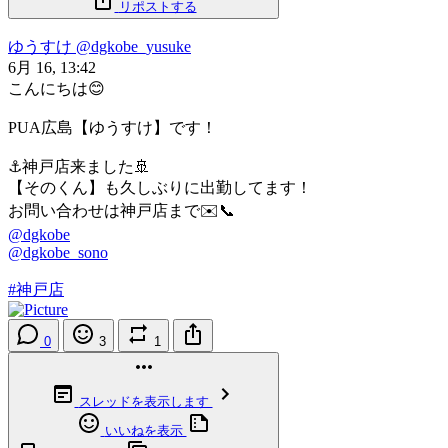
リポストする
ゆうすけ
@dgkobe_yusuke
6月 16, 13:42
こんにちは😊
PUA広島【ゆうすけ】です！
⚓神戸店来ました🚢
【そのくん】も久しぶりに出勤してます！
お問い合わせは神戸店まで✉️📞
@dgkobe
@dgkobe_sono
#神戸店
0
3
1
スレッドを表示します
いいねを表示