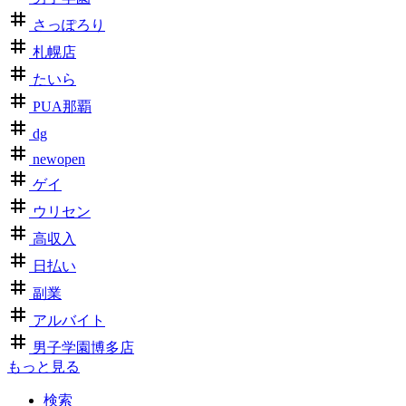
さっぽろり
札幌店
たいら
PUA那覇
dg
newopen
ゲイ
ウリセン
高収入
日払い
副業
アルバイト
男子学園博多店
もっと見る
検索