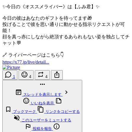
✨今日の《オススメライバー》は【ふみ君】✨
今日の彼はあなたのギフトを待ってます🎁
投げることで彼を思い通りに動かせる指示リクエストが可
能！
顔を真っ赤にしながら絶頂するあられもない姿を独占してチ
ャット💬
🔗 ライバーページはこちら👇
https://x77.jp/live/detail...
1
4
4
スレッドを表示します
いいねを表示
ブックマーク
リンクをコピーする
このユーザーをミュートする
投稿を報告