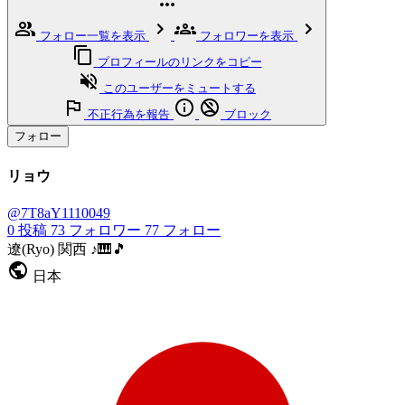
フォロー一覧を表示
フォロワーを表示
プロフィールのリンクをコピー
このユーザーをミュートする
不正行為を報告
ブロック
フォロー
リョウ
@7T8aY1110049
0
投稿
73
フォロワー
77
フォロー
遼(Ryo) 関西 ♪🎹🎵
日本