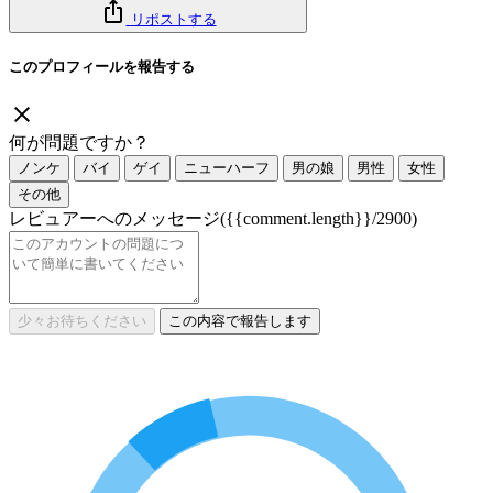
リポストする
このプロフィールを報告する
何が問題ですか？
ノンケ
バイ
ゲイ
ニューハーフ
男の娘
男性
女性
その他
レビュアーへのメッセージ
({{comment.length}}/2900)
少々お待ちください
この内容で報告します