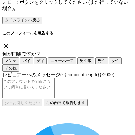
ォロー) ボタンをクリックしてください (まだ行っていない
場合)。
タイムラインへ戻る
このプロフィールを報告する
何が問題ですか？
ノンケ
バイ
ゲイ
ニューハーフ
男の娘
男性
女性
その他
レビュアーへのメッセージ
({{comment.length}}/2900)
少々お待ちください
この内容で報告します