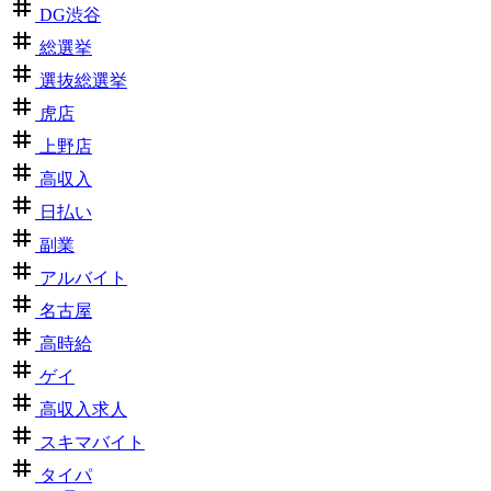
DG渋谷
総選挙
選抜総選挙
虎店
上野店
高収入
日払い
副業
アルバイト
名古屋
高時給
ゲイ
高収入求人
スキマバイト
タイパ