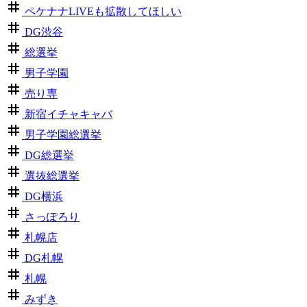
ペケナナLIVEも拡散してほしい
DG渋谷
総選挙
男子学園
売り専
新宿イチャキャバ
男子学園総選挙
DG総選挙
選抜総選挙
DG横浜
さっぽろり
札幌店
DG札幌
札幌
みずき