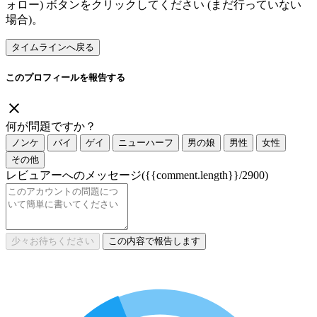
ォロー) ボタンをクリックしてください (まだ行っていない
場合)。
タイムラインへ戻る
このプロフィールを報告する
何が問題ですか？
ノンケ
バイ
ゲイ
ニューハーフ
男の娘
男性
女性
その他
レビュアーへのメッセージ
({{comment.length}}/2900)
少々お待ちください
この内容で報告します