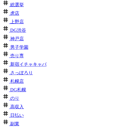
総選挙
虎店
上野店
DG渋谷
神戸店
男子学園
売り専
新宿イチャキャバ
さっぽろり
札幌店
DG札幌
のり
高収入
日払い
副業