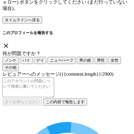
ォロー) ボタンをクリックしてください (まだ行っていない
場合)。
タイムラインへ戻る
このプロフィールを報告する
何が問題ですか？
ノンケ
バイ
ゲイ
ニューハーフ
男の娘
男性
女性
その他
レビュアーへのメッセージ
({{comment.length}}/2900)
少々お待ちください
この内容で報告します