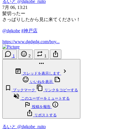
るいと
@dgkobe_ruito
7月 06, 13:21
髪切ったー
さっぱりしたから見に来てください！
@dgkobe
#神戸店
https://www.dgdgdg.com/boy...
1
2
1
スレッドを表示します
いいねを表示
ブックマーク
リンクをコピーする
このユーザーをミュートする
投稿を報告
リポストする
るいと
@dgkobe_ruito