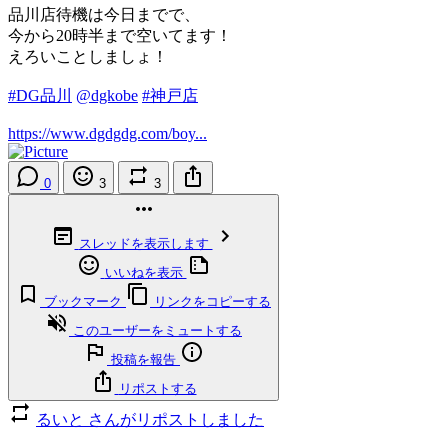
品川店待機は今日までで、
今から20時半まで空いてます！
えろいことしましょ！
#DG品川
@dgkobe
#神戸店
https://www.dgdgdg.com/boy...
0
3
3
スレッドを表示します
いいねを表示
ブックマーク
リンクをコピーする
このユーザーをミュートする
投稿を報告
リポストする
るいと さんがリポストしました