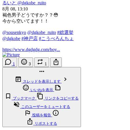
るいと
@dgkobe_ruito
8月 08, 13:10
褐色男子どうですか？？😳
今から空いてます！！
@sousenkyo
@dgkobe_ruito
#総選挙
@dgkobe
#神戸店
#こうべろんちょ
https://www.dgdgdg.com/boy...
1
3
1
スレッドを表示します
いいねを表示
ブックマーク
リンクをコピーする
このユーザーをミュートする
投稿を報告
リポストする