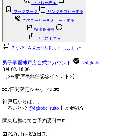
いいねを表示
ブックマーク
リンクをコピーする
このユーザーをミュートする
投稿を報告
リポストする
るいと さんがリポストしました
男子学園神戸店公式アカウント
@dgkobe
8月 02, 18:06
【⚡W新店長就任記念イベント⚡】
🔀7日間限定シャッフル🔀
神戸店からは、、、
【るいとｸﾝ
@dgkobe_ruito
】が参戦🦅
関東店舗にてご予約受付中❗❗
📅7/27(月)～8/2(日)ﾏﾃﾞ