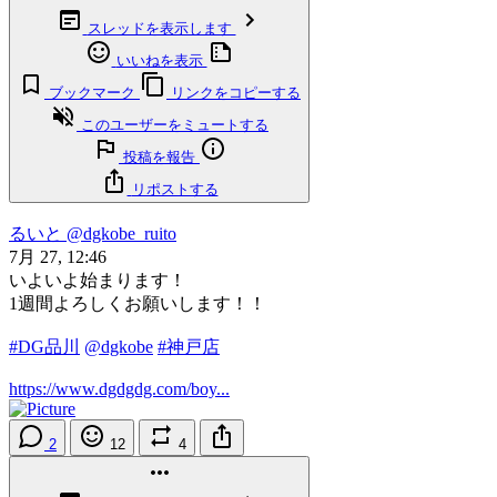
スレッドを表示します
いいねを表示
ブックマーク
リンクをコピーする
このユーザーをミュートする
投稿を報告
リポストする
るいと
@dgkobe_ruito
7月 27, 12:46
いよいよ始まります！
1週間よろしくお願いします！！
#DG品川
@dgkobe
#神戸店
https://www.dgdgdg.com/boy...
2
12
4