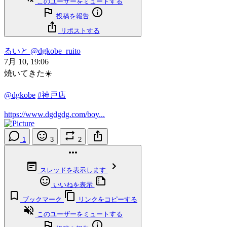
このユーザーをミュートする
投稿を報告
リポストする
るいと
@dgkobe_ruito
7月 10, 19:06
焼いてきた☀️
@dgkobe
#神戸店
https://www.dgdgdg.com/boy...
1
3
2
スレッドを表示します
いいねを表示
ブックマーク
リンクをコピーする
このユーザーをミュートする