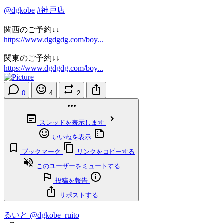
@dgkobe
#神戸店
関西のご予約↓↓
https://www.dgdgdg.com/boy...
関東のご予約↓↓
https://www.dgdgdg.com/boy...
0
4
2
スレッドを表示します
いいねを表示
ブックマーク
リンクをコピーする
このユーザーをミュートする
投稿を報告
リポストする
るいと
@dgkobe_ruito