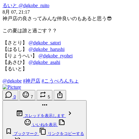
るいと
@dgkobe_ruito
8月 07, 21:17
神戸店の良さってみんな仲良いのもあると思う😎
この夏は誰と過ごす？？
【さとり】
@dgkobe_satori
【はるし】
@dgkobe_harushi
【りょうへい】
@dgkobe_ryohei
【あさひ】
@dgkobe_asahi
【るいと】
@dgkobe
#神戸店
#こうべろんちょ
0
7
5
スレッドを表示します
いいねを表示
ブックマーク
リンクをコピーする