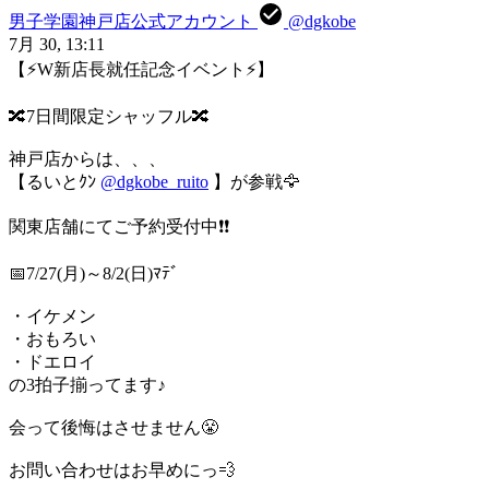
男子学園神戸店公式アカウント
@dgkobe
7月 30, 13:11
【⚡W新店長就任記念イベント⚡】
🔀7日間限定シャッフル🔀
神戸店からは、、、
【るいとｸﾝ
@dgkobe_ruito
】が参戦🦅
関東店舗にてご予約受付中❗❗
📅7/27(月)～8/2(日)ﾏﾃﾞ
・イケメン
・おもろい
・ドエロイ
の3拍子揃ってます♪
会って後悔はさせません😤
お問い合わせはお早めにっ💨