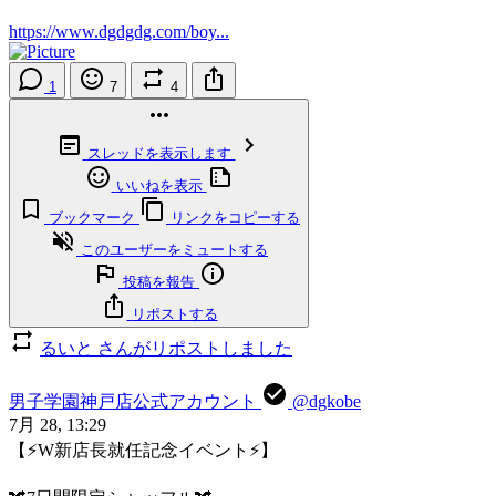
https://www.dgdgdg.com/boy...
1
7
4
スレッドを表示します
いいねを表示
ブックマーク
リンクをコピーする
このユーザーをミュートする
投稿を報告
リポストする
るいと さんがリポストしました
男子学園神戸店公式アカウント
@dgkobe
7月 28, 13:29
【⚡W新店長就任記念イベント⚡】