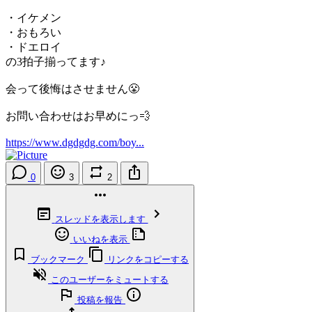
・イケメン
・おもろい
・ドエロイ
の3拍子揃ってます♪
会って後悔はさせません😤
お問い合わせはお早めにっ💨
https://www.dgdgdg.com/boy...
0
3
2
スレッドを表示します
いいねを表示
ブックマーク
リンクをコピーする
このユーザーをミュートする
投稿を報告