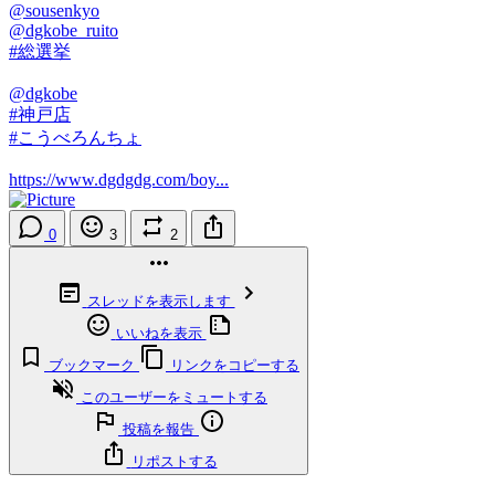
@sousenkyo
@dgkobe_ruito
#総選挙
@dgkobe
#神戸店
#こうべろんちょ
https://www.dgdgdg.com/boy...
0
3
2
スレッドを表示します
いいねを表示
ブックマーク
リンクをコピーする
このユーザーをミュートする
投稿を報告
リポストする