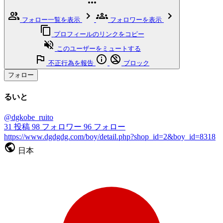
フォロー一覧を表示
フォロワーを表示
プロフィールのリンクをコピー
このユーザーをミュートする
不正行為を報告
ブロック
フォロー
るいと
@dgkobe_ruito
31
投稿
98
フォロワー
96
フォロー
https://www.dgdgdg.com/boy/detail.php?shop_id=2&boy_id=8318
日本