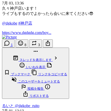
7月 03, 13:36
久々神戸店います！
ライブもするのでよかったら会いに来てください😎
@dgkobe
#神戸店
https://www.dgdgdg.com/boy...
1
8
3
スレッドを表示します
いいねを表示
ブックマーク
リンクをコピーする
このユーザーをミュートする
投稿を報告
リポストする
るいと
@dgkobe_ruito
7月 01, 13:13