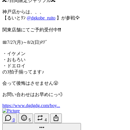
🔀7日間限定シャッフル🔀
神戸店からは、、、
【るいとｸﾝ
@dgkobe_ruito
】が参戦🦅
関東店舗にてご予約受付中❗❗
📅7/27(月)～8/2(日)ﾏﾃﾞ
・イケメン
・おもろい
・ドエロイ
の3拍子揃ってます♪
会って後悔はさせません😤
お問い合わせはお早めにっ💨
https://www.dgdgdg.com/boy...
0
5
4