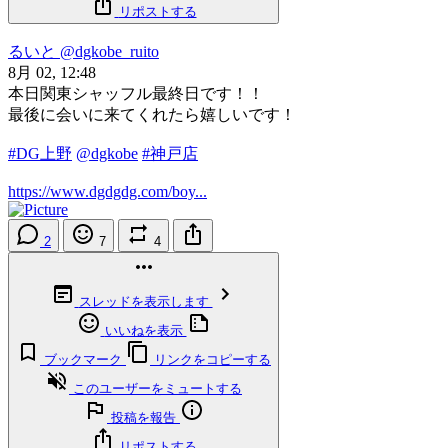
リポストする
るいと
@dgkobe_ruito
8月 02, 12:48
本日関東シャッフル最終日です！！
最後に会いに来てくれたら嬉しいです！
#DG上野
@dgkobe
#神戸店
https://www.dgdgdg.com/boy...
2
7
4
スレッドを表示します
いいねを表示
ブックマーク
リンクをコピーする
このユーザーをミュートする
投稿を報告
リポストする