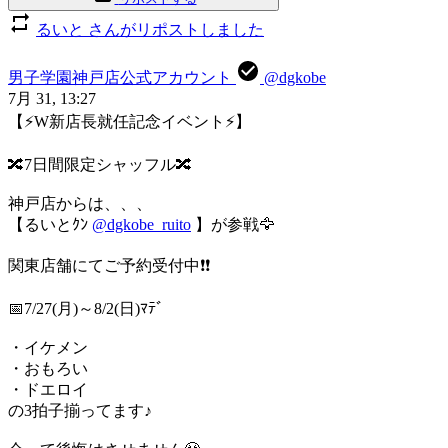
るいと さんがリポストしました
男子学園神戸店公式アカウント
@dgkobe
7月 31, 13:27
【⚡W新店長就任記念イベント⚡】
🔀7日間限定シャッフル🔀
神戸店からは、、、
【るいとｸﾝ
@dgkobe_ruito
】が参戦🦅
関東店舗にてご予約受付中❗❗
📅7/27(月)～8/2(日)ﾏﾃﾞ
・イケメン
・おもろい
・ドエロイ
の3拍子揃ってます♪