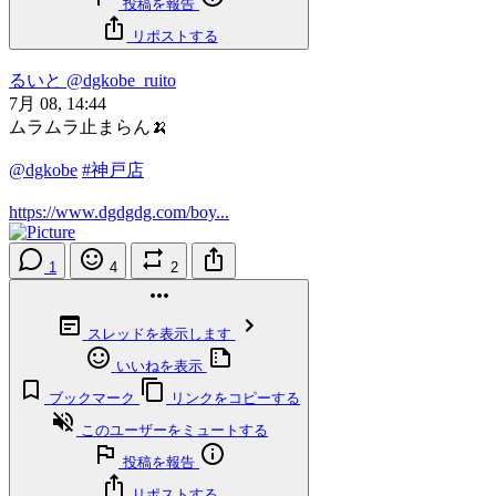
投稿を報告
リポストする
るいと
@dgkobe_ruito
7月 08, 14:44
ムラムラ止まらん🍌
@dgkobe
#神戸店
https://www.dgdgdg.com/boy...
1
4
2
スレッドを表示します
いいねを表示
ブックマーク
リンクをコピーする
このユーザーをミュートする
投稿を報告
リポストする