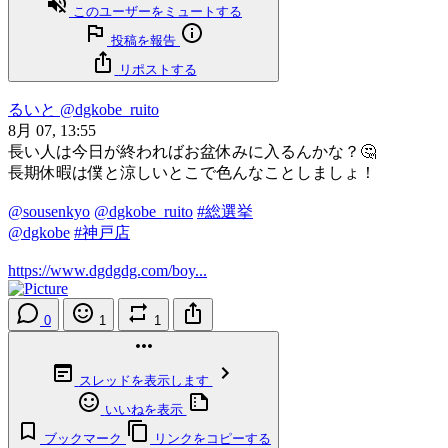
このユーザーをミュートする
投稿を報告
リポストする
るいと
@dgkobe_ruito
8月 07, 13:55
長い人は今日が終わればお盆休みに入るんかな？🤔
長期休暇は僕と涼しいとこで色んなことしましょ！
@sousenkyo
@dgkobe_ruito
#総選挙
@dgkobe
#神戸店
https://www.dgdgdg.com/boy...
0
1
1
スレッドを表示します
いいねを表示
ブックマーク
リンクをコピーする