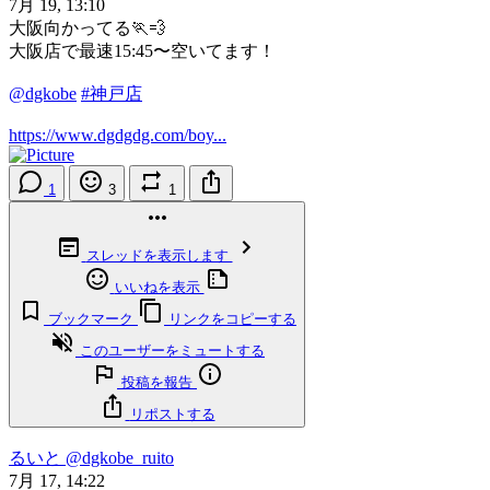
7月 19, 13:10
大阪向かってる🏃💨
大阪店で最速15:45〜空いてます！
@dgkobe
#神戸店
https://www.dgdgdg.com/boy...
1
3
1
スレッドを表示します
いいねを表示
ブックマーク
リンクをコピーする
このユーザーをミュートする
投稿を報告
リポストする
るいと
@dgkobe_ruito
7月 17, 14:22