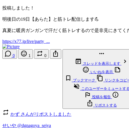
投稿しました！
明後日の19日【あらた】と筋トレ配信します💪
真夏に暖房ガンガンで汗だく筋トレするので是非見にきてくだ
https://x77.jp/live/party_...
0
1
0
スレッドを表示します
いいねを表示
ブックマーク
リンクをコピ
このユーザーをミュートす
投稿を報告
リポストする
かず さんがリポストしました
せいや
@dgnagoya_seiya