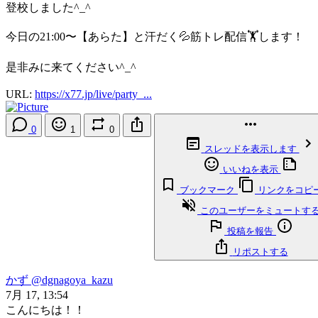
登校しました^_^
今日の21:00〜【あらた】と汗だく💦筋トレ配信🏋️します！
是非みに来てください^_^
URL:
https://x77.jp/live/party_...
0
1
0
スレッドを表示します
いいねを表示
ブックマーク
リンクをコピ
このユーザーをミュートす
投稿を報告
リポストする
かず
@dgnagoya_kazu
7月 17, 13:54
こんにちは！！