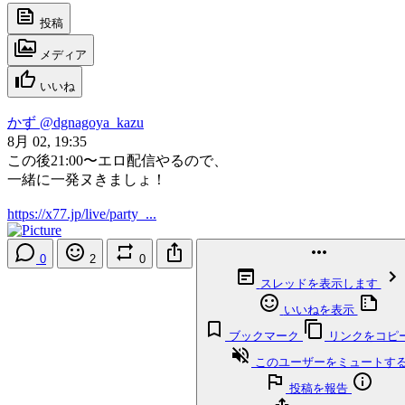
投稿
メディア
いいね
かず
@dgnagoya_kazu
8月 02, 19:35
この後21:00〜エロ配信やるので、
一緒に一発ヌきましょ！
https://x77.jp/live/party_...
0
2
0
スレッドを表示します
いいねを表示
ブックマーク
リンクをコピ
このユーザーをミュートす
投稿を報告