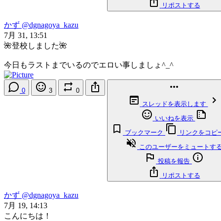
リポストする
かず
@dgnagoya_kazu
7月 31, 13:51
🌺登校しました🌺
今日もラストまでいるのでエロい事しましょ^_^
0
3
0
スレッドを表示します
いいねを表示
ブックマーク
リンクをコピ
このユーザーをミュートす
投稿を報告
リポストする
かず
@dgnagoya_kazu
7月 19, 14:13
こんにちは！