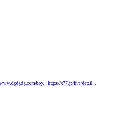
//www.dgdgdg.com/boy...
https://x77.jp/live/detail...