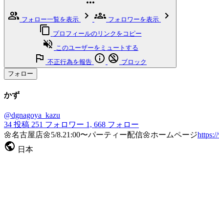
フォロー一覧を表示
フォロワーを表示
プロフィールのリンクをコピー
このユーザーをミュートする
不正行為を報告
ブロック
フォロー
かず
@dgnagoya_kazu
34
投稿
251
フォロワー
1, 668
フォロー
🌼名古屋店🌼5/8.21:00〜パーティー配信🌼ホームページ
https:
日本