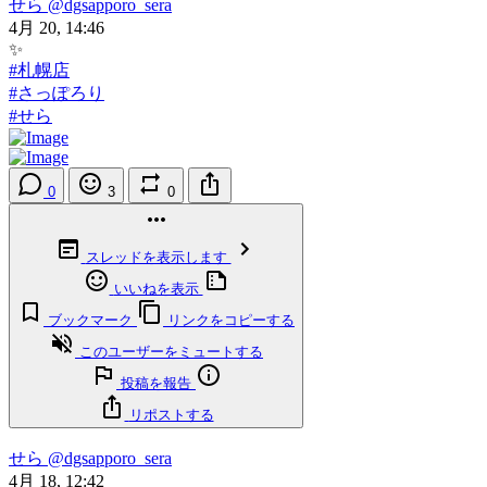
せら
@dgsapporo_sera
4月 20, 14:46
✨
#札幌店
#さっぽろり
#せら
0
3
0
スレッドを表示します
いいねを表示
ブックマーク
リンクをコピーする
このユーザーをミュートする
投稿を報告
リポストする
せら
@dgsapporo_sera
4月 18, 12:42