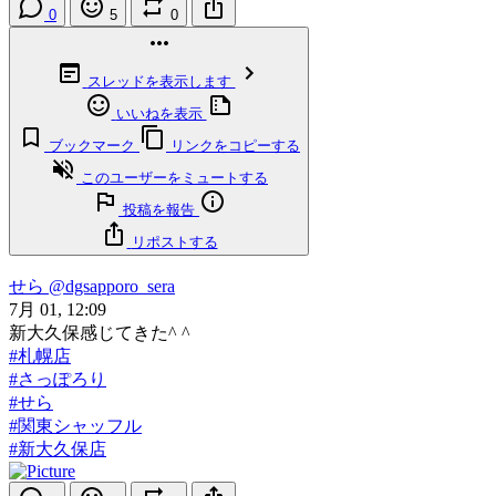
0
5
0
スレッドを表示します
いいねを表示
ブックマーク
リンクをコピーする
このユーザーをミュートする
投稿を報告
リポストする
せら
@dgsapporo_sera
7月 01, 12:09
新大久保感じてきた^ ^
#札幌店
#さっぽろり
#せら
#関東シャッフル
#新大久保店