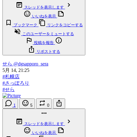
スレッドを表示します
いいねを表示
ブックマーク
リンクをコピーする
このユーザーをミュートする
投稿を報告
リポストする
せら
@dgsapporo_sera
5月 14, 21:25
#札幌店
#さっぽろり
#せら
1
5
0
スレッドを表示します
いいねを表示