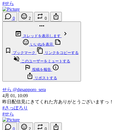
#せら
0
2
0
スレッドを表示します
いいねを表示
ブックマーク
リンクをコピーする
このユーザーをミュートする
投稿を報告
リポストする
せら
@dgsapporo_sera
4月 01, 10:09
昨日配信見にきてくれた方ありがとうございますっ！
#さっぽろり
#せら
0
2
0