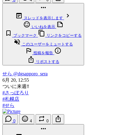
スレッドを表示します
いいねを表示
ブックマーク
リンクをコピーする
このユーザーをミュートする
投稿を報告
リポストする
せら
@dgsapporo_sera
6月 20, 12:55
ついに来週‼️
#さっぽろり
#札幌店
#せら
0
4
0