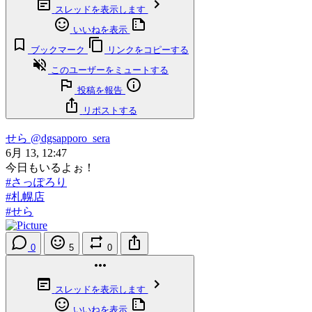
スレッドを表示します
いいねを表示
ブックマーク
リンクをコピーする
このユーザーをミュートする
投稿を報告
リポストする
せら
@dgsapporo_sera
6月 13, 12:47
今日もいるよぉ！
#さっぽろり
#札幌店
#せら
0
5
0
スレッドを表示します
いいねを表示