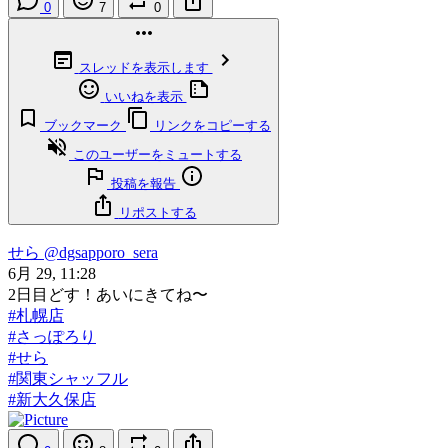
0
7
0
スレッドを表示します
いいねを表示
ブックマーク
リンクをコピーする
このユーザーをミュートする
投稿を報告
リポストする
せら
@dgsapporo_sera
6月 29, 11:28
2日目どす！あいにきてね〜
#札幌店
#さっぽろり
#せら
#関東シャッフル
#新大久保店