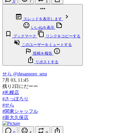
0
7
1
スレッドを表示します
いいねを表示
ブックマーク
リンクをコピーする
このユーザーをミュートする
投稿を報告
リポストする
せら
@dgsapporo_sera
7月 03, 11:45
残り2日にだーー
#札幌店
#さっぽろり
#せら
#関東シャッフル
#新大久保店
0
4
0