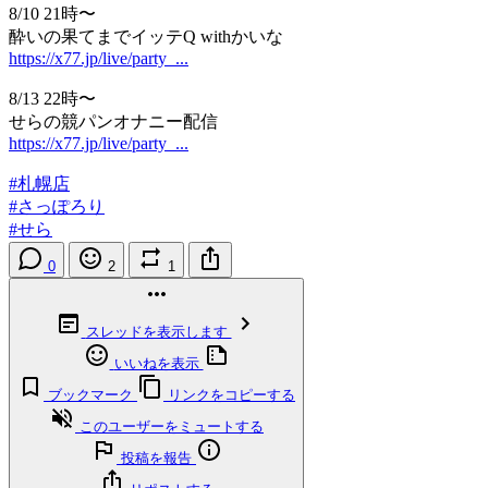
8/10 21時〜
酔いの果てまでイッテQ withかいな
https://x77.jp/live/party_...
8/13 22時〜
せらの競パンオナニー配信
https://x77.jp/live/party_...
#札幌店
#さっぽろり
#せら
0
2
1
スレッドを表示します
いいねを表示
ブックマーク
リンクをコピーする
このユーザーをミュートする
投稿を報告