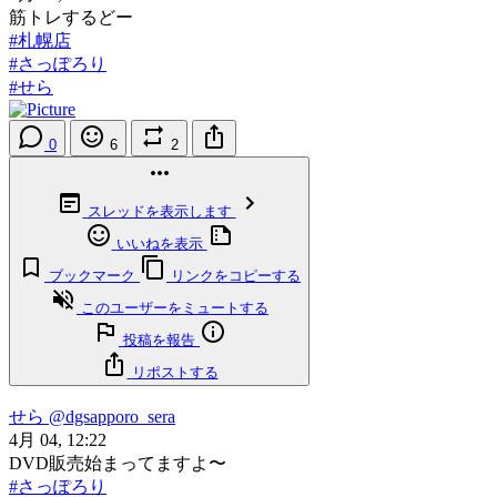
筋トレするどー
#札幌店
#さっぽろり
#せら
0
6
2
スレッドを表示します
いいねを表示
ブックマーク
リンクをコピーする
このユーザーをミュートする
投稿を報告
リポストする
せら
@dgsapporo_sera
4月 04, 12:22
DVD販売始まってますよ〜
#さっぽろり