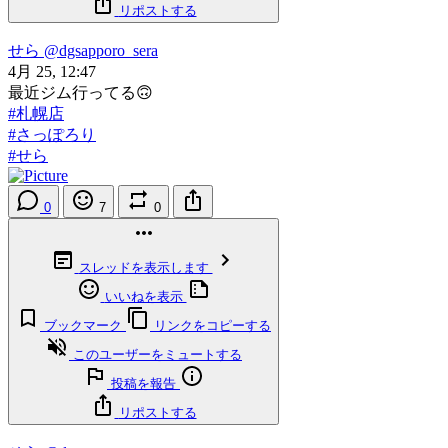
リポストする
せら
@dgsapporo_sera
4月 25, 12:47
最近ジム行ってる🙃
#札幌店
#さっぽろり
#せら
0
7
0
スレッドを表示します
いいねを表示
ブックマーク
リンクをコピーする
このユーザーをミュートする
投稿を報告
リポストする