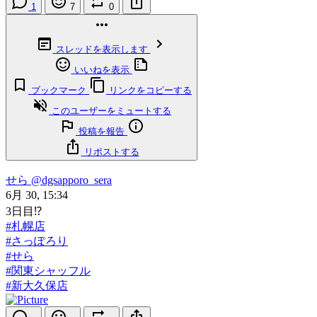
1
7
0
スレッドを表示します
いいねを表示
ブックマーク
リンクをコピーする
このユーザーをミュートする
投稿を報告
リポストする
せら
@dgsapporo_sera
6月 30, 15:34
3日目⁉️
#札幌店
#さっぽろり
#せら
#関東シャッフル
#新大久保店