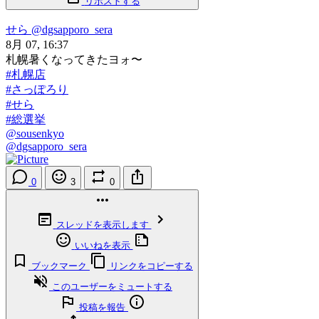
リポストする
せら
@dgsapporo_sera
8月 07, 16:37
札幌暑くなってきたヨォ〜
#札幌店
#さっぽろり
#せら
#総選挙
@sousenkyo
@dgsapporo_sera
0
3
0
スレッドを表示します
いいねを表示
ブックマーク
リンクをコピーする
このユーザーをミュートする
投稿を報告