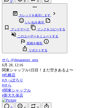
0
8
0
スレッドを表示します
いいねを表示
ブックマーク
リンクをコピーする
このユーザーをミュートする
投稿を報告
リポストする
せら
@dgsapporo_sera
6月 28, 12:16
関東シャッフル1日目！まだ空きあるよ〜
#札幌店
#さっぽろり
#せら
#関東シャッフル
#新大久保店
0
4
0