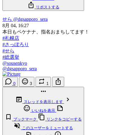
リポストする
せら
@dgsapporo_sera
8月 04, 16:27
本日もペケナナ、指名おまちしてます！
#札幌店
#さっぽろり
#せら
#総選挙
@sousenkyo
@dgsapporo_sera
0
3
1
スレッドを表示します
いいねを表示
ブックマーク
リンクをコピーする
このユーザーをミュートする