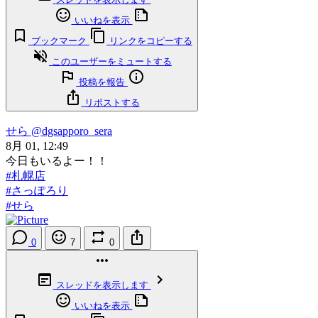
いいねを表示
ブックマーク
リンクをコピーする
このユーザーをミュートする
投稿を報告
リポストする
せら
@dgsapporo_sera
8月 01, 12:49
今日もいるよー！！
#札幌店
#さっぽろり
#せら
0
7
0
スレッドを表示します
いいねを表示