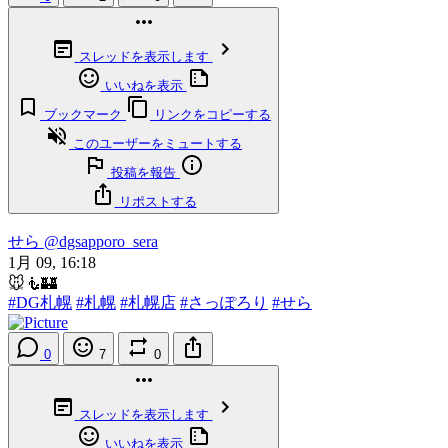
スレッドを表示します
いいねを表示
ブックマーク
リンクをコピーする
このユーザーをミュートする
投稿を報告
リポストする
せら
@dgsapporo_sera
1月 09, 16:18
🐭🧜🏰
#DG札幌
#札幌
#札幌店
#さっぽろり
#せら
0
7
0
スレッドを表示します
いいねを表示