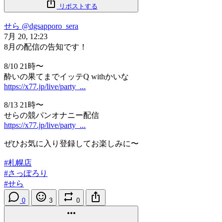
リポストする
せら
@dgsapporo_sera
7月 20, 12:23
8月の配信の告知です！
8/10 21時〜
酔いの果てまでイッテQ withかいな
https://x77.jp/live/party_...
8/13 21時〜
せらの競パンオナニー配信
https://x77.jp/live/party_...
ぜひお気に入り登録してお楽しみに〜
#札幌店
#さっぽろり
#せら
0
3
0