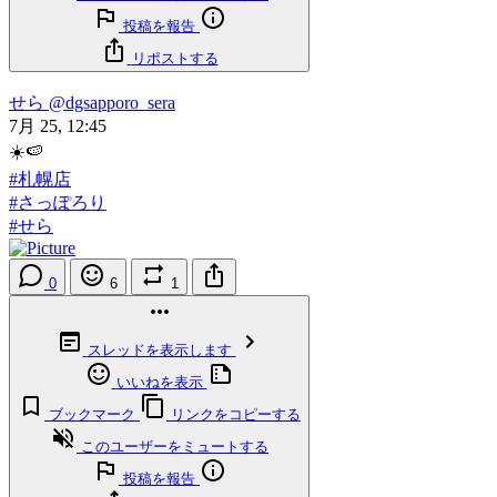
投稿を報告
リポストする
せら
@dgsapporo_sera
7月 25, 12:45
☀️🍉
#札幌店
#さっぽろり
#せら
0
6
1
スレッドを表示します
いいねを表示
ブックマーク
リンクをコピーする
このユーザーをミュートする
投稿を報告