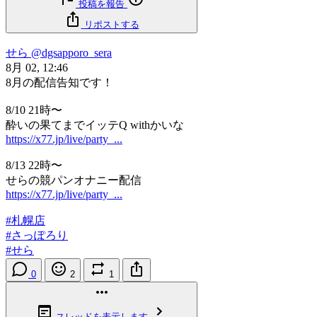
投稿を報告
リポストする
せら
@dgsapporo_sera
8月 02, 12:46
8月の配信告知です！
8/10 21時〜
酔いの果てまでイッテQ withかいな
https://x77.jp/live/party_...
8/13 22時〜
せらの競パンオナニー配信
https://x77.jp/live/party_...
#札幌店
#さっぽろり
#せら
0
2
1
スレッドを表示します