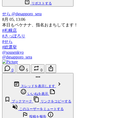
リポストする
せら
@dgsapporo_sera
8月 05, 13:06
本日もペケナナ、指名おまちしてます！
#札幌店
#さっぽろり
#せら
#総選挙
@sousenkyo
@dgsapporo_sera
0
5
0
スレッドを表示します
いいねを表示
ブックマーク
リンクをコピーする
このユーザーをミュートする
投稿を報告