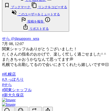
ブックマーク
リンクをコピーする
このユーザーをミュートする
投稿を報告
リポストする
せら
@dgsapporo_sera
7月 08, 12:07
関東シャッフルありがとうございました！
たくさんの指名のおかげで、楽しく忙しく過ごせました^ ^
またきちゃおうかななんて思ってます💭
札幌でも出勤してるので会いにきてくれたら嬉しいです🫶🏻
#札幌店
#さっぽろり
#せら
#関東シャッフル
#新大久保店