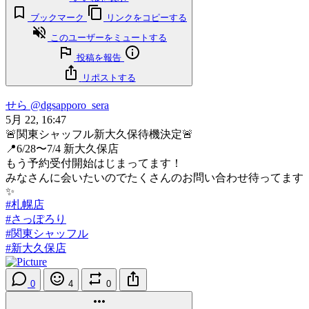
ブックマーク
リンクをコピーする
このユーザーをミュートする
投稿を報告
リポストする
せら
@dgsapporo_sera
5月 22, 16:47
🚨関東シャッフル新大久保待機決定🚨
📍6/28〜7/4 新大久保店
もう予約受付開始はじまってます！
みなさんに会いたいのでたくさんのお問い合わせ待ってます
✨
#札幌店
#さっぽろり
#関東シャッフル
#新大久保店
0
4
0