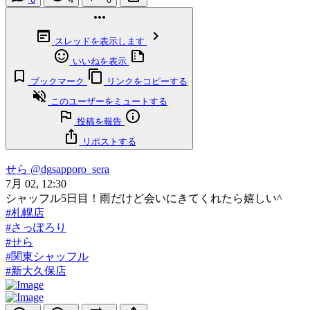
スレッドを表示します
いいねを表示
ブックマーク
リンクをコピーする
このユーザーをミュートする
投稿を報告
リポストする
せら
@dgsapporo_sera
7月 02, 12:30
シャッフル5日目！雨だけど会いにきてくれたら嬉しい^
#札幌店
#さっぽろり
#せら
#関東シャッフル
#新大久保店