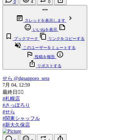
0
4
0
スレッドを表示します
いいねを表示
ブックマーク
リンクをコピーする
このユーザーをミュートする
投稿を報告
リポストする
せら
@dgsapporo_sera
7月 04, 12:59
最終日✌🏻
#札幌店
#さっぽろり
#せら
#関東シャッフル
#新大久保店