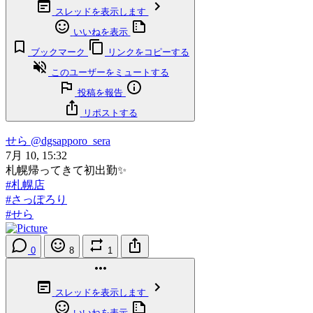
スレッドを表示します
いいねを表示
ブックマーク
リンクをコピーする
このユーザーをミュートする
投稿を報告
リポストする
せら
@dgsapporo_sera
7月 10, 15:32
札幌帰ってきて初出勤✨
#札幌店
#さっぽろり
#せら
0
8
1
スレッドを表示します
いいねを表示