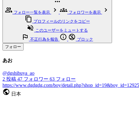
フォロー一覧を表示
フォロワーを表示
プロフィールのリンクをコピー
このユーザーをミュートする
不正行為を報告
ブロック
フォロー
あお
@dgshibuya_ao
2
投稿
47
フォロワー
63
フォロー
https://www.dgdgdg.com/boy/detail.php?shop_id=19&boy_id=1292
日本