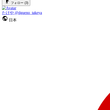
フォロー (3)
たけや
@dgueno_takeya
日本