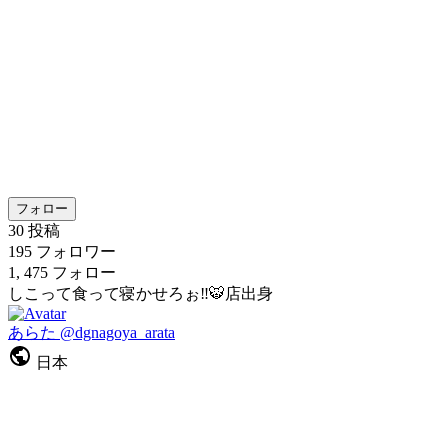
フォロー
30
投稿
195
フォロワー
1, 475
フォロー
しこって食って寝かせろぉ‼️🐯店出身
あらた
@dgnagoya_arata
日本