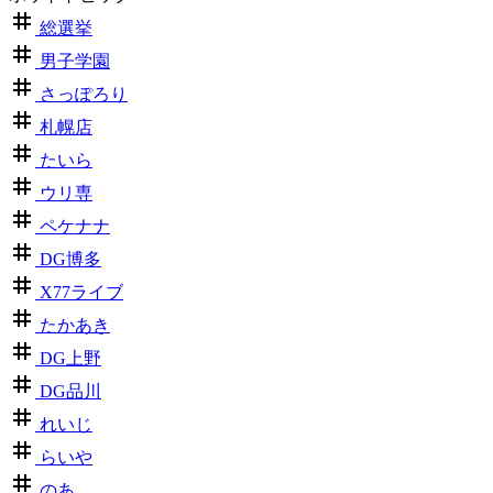
総選挙
男子学園
さっぽろり
札幌店
たいら
ウリ専
ペケナナ
DG博多
X77ライブ
たかあき
DG上野
DG品川
れいじ
らいや
のあ