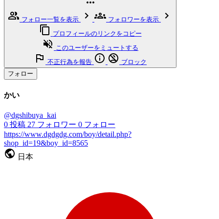
フォロー一覧を表示
フォロワーを表示
プロフィールのリンクをコピー
このユーザーをミュートする
不正行為を報告
ブロック
フォロー
かい
@dgshibuya_kai
0
投稿
27
フォロワー
0
フォロー
https://www.dgdgdg.com/boy/detail.php?
shop_id=19&boy_id=8565
日本