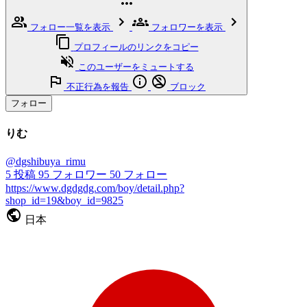
フォロー一覧を表示
フォロワーを表示
プロフィールのリンクをコピー
このユーザーをミュートする
不正行為を報告
ブロック
フォロー
りむ
@dgshibuya_rimu
5
投稿
95
フォロワー
50
フォロー
https://www.dgdgdg.com/boy/detail.php?
shop_id=19&boy_id=9825
日本