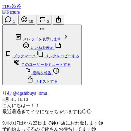
#DG渋谷
1
10
3
スレッドを表示します
いいねを表示
ブックマーク
リンクをコピーする
このユーザーをミュートする
投稿を報告
リポストする
りむ
@dgshibuya_rimu
8月 31, 16:10
こんにちはー！！
最近暑過ぎてイヤになっちゃいますね😑😑
9月の17日から23日まで神戸店にお邪魔します😌
予約始まってるので皆さんお待ちしてます😊