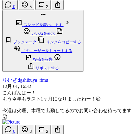
0
5
2
スレッドを表示します
いいねを表示
ブックマーク
リンクをコピーする
このユーザーをミュートする
投稿を報告
リポストする
りむ
@dgshibuya_rimu
12月 01, 16:32
こんばんはー！
もう今年もラスト1ヶ月になりましたねー！😌
今週は火曜、木曜で出勤してるのでお問い合わせ待ってます
🥰
0
3
2