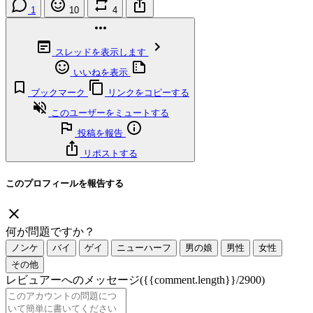
1
10
4
スレッドを表示します
いいねを表示
ブックマーク
リンクをコピーする
このユーザーをミュートする
投稿を報告
リポストする
このプロフィールを報告する
何が問題ですか？
ノンケ
バイ
ゲイ
ニューハーフ
男の娘
男性
女性
その他
レビュアーへのメッセージ
({{comment.length}}/2900)