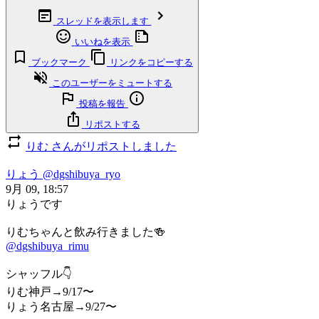
スレッドを表示します
いいねを表示
ブックマーク
リンクをコピーする
このユーザーをミュートする
投稿を報告
リポストする
りむ さんがリポストしました
りょう
@dgshibuya_ryo
9月 09, 18:57
りょうです
りむちゃんと飲み行きました🍻
@dgshibuya_rimu
シャッフル👇
りむ神戸→9/17〜
りょう名古屋→9/27〜