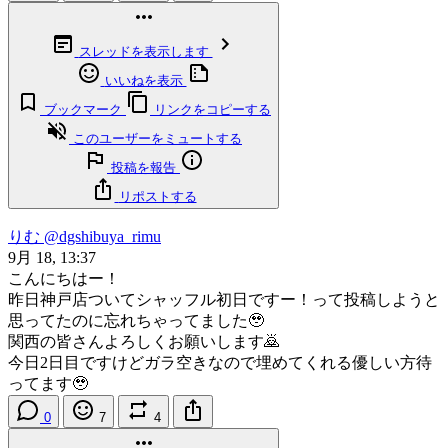
スレッドを表示します
いいねを表示
ブックマーク
リンクをコピーする
このユーザーをミュートする
投稿を報告
リポストする
りむ
@dgshibuya_rimu
9月 18, 13:37
こんにちはー！
昨日神戸店ついてシャッフル初日ですー！って投稿しようと
思ってたのに忘れちゃってました🥹
関西の皆さんよろしくお願いします🙇
今日2日目ですけどガラ空きなので埋めてくれる優しい方待
ってます🥹
0
7
4