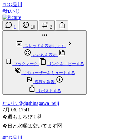
#DG品川
#れいじ
1
10
2
スレッドを表示します
いいねを表示
ブックマーク
リンクをコピーする
このユーザーをミュートする
投稿を報告
リポストする
れいじ
@dgshinagawa_reiji
7月 06, 17:41
今週もよろぴく✌️
今日と水曜は空いてます🈳
#DG品川