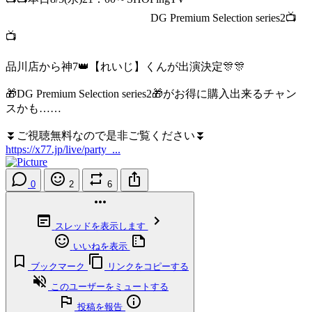
DG Premium Selection series2📺
📺
品川店から神7👑【れいじ】くんが出演決定🎊🎊
🎁DG Premium Selection series2🎁がお得に購入出来るチャン
スかも……
⏬ご視聴無料なので是非ご覧ください⏬
https://x77.jp/live/party_...
0
2
6
スレッドを表示します
いいねを表示
ブックマーク
リンクをコピーする
このユーザーをミュートする
投稿を報告