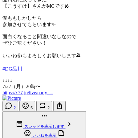
【こうすけ】さんがMCです🎤
僕ももしかしたら
参加させてもらいます✨
面白くなること間違いなしなので
ぜひご覧ください！
いいね👍もよろしくお願いします🙇
#DG品川
↓↓↓↓
7/27（月）20時〜
https://x77.jp/live/party_...
2
5
2
スレッドを表示します
いいねを表示