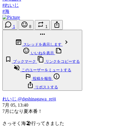
#れいじ
#海
1
8
1
スレッドを表示します
いいねを表示
ブックマーク
リンクをコピーする
このユーザーをミュートする
投稿を報告
リポストする
れいじ
@dgshinagawa_reiji
7月 05, 13:40
7月になり夏本番！
さっそく海🏖️行ってきました