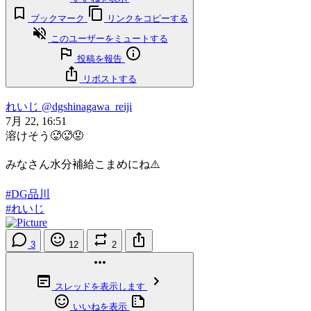
ブックマーク
リンクをコピーする
このユーザーをミュートする
投稿を報告
リポストする
れいじ
@dgshinagawa_reiji
7月 22, 16:51
溶けそう🥵🥵😡
みなさん水分補給こまめにね⚠️
#DG品川
#れいじ
3
12
2
スレッドを表示します
いいねを表示