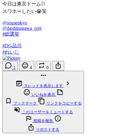
今日は東京ドーム⚾️
スワホーしたい😭笑
@sousenkyo
@dgshinagawa_reiji
#総選挙
#DG品川
#れいじ
1
4
0
スレッドを表示します
いいねを表示
ブックマーク
リンクをコピーする
このユーザーをミュートする
投稿を報告
リポストする