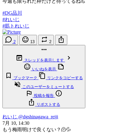
今週も限られた枠だけど待ってるね💪
#DG品川
#れいじ
#筋トれいじ
2
13
2
スレッドを表示します
いいねを表示
ブックマーク
リンクをコピーする
このユーザーをミュートする
投稿を報告
リポストする
れいじ
@dgshinagawa_reiji
7月 10, 14:30
もう梅雨明けで良くない？🫠💦