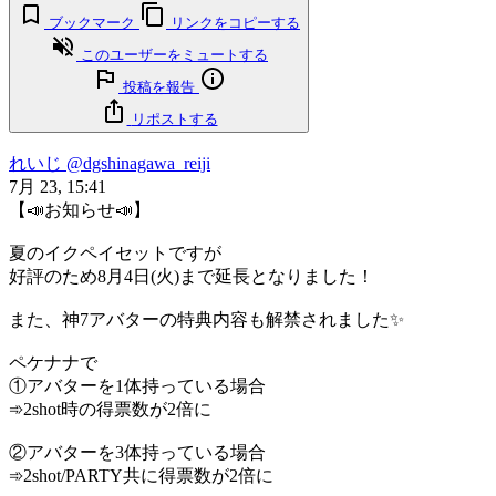
ブックマーク
リンクをコピーする
このユーザーをミュートする
投稿を報告
リポストする
れいじ
@dgshinagawa_reiji
7月 23, 15:41
【📣お知らせ📣】
夏のイクペイセットですが
好評のため8月4日(火)まで延長となりました！
また、神7アバターの特典内容も解禁されました✨
ペケナナで
①アバターを1体持っている場合
➾2shot時の得票数が2倍に
②アバターを3体持っている場合
➾2shot/PARTY共に得票数が2倍に