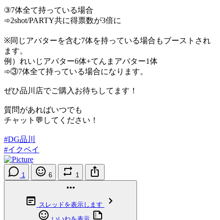
③7体全て持っている場合
➾2shot/PARTY共に得票数が3倍に
※同じアバターを含む7体を持っている場合もブーストされ
ます。
例）れいじアバター6体+てんまアバター1体
➾③7体全て持っている場合になります。
ぜひ品川店でご購入お待ちしてます！
質問があればいつでも
チャット💬してください！
#DG品川
#イクペイ
1
6
1
スレッドを表示します
いいねを表示