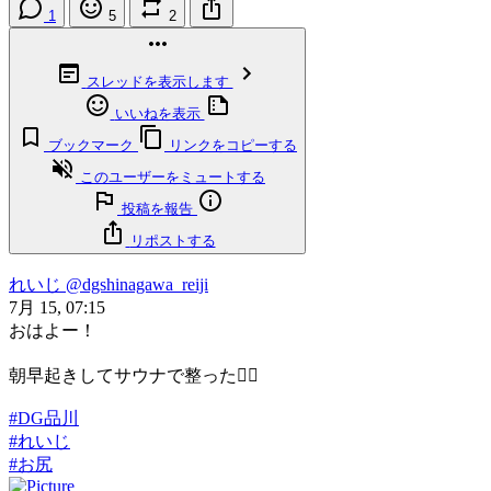
1
5
2
スレッドを表示します
いいねを表示
ブックマーク
リンクをコピーする
このユーザーをミュートする
投稿を報告
リポストする
れいじ
@dgshinagawa_reiji
7月 15, 07:15
おはよー！
朝早起きしてサウナで整った🧖‍♀️
#DG品川
#れいじ
#お尻