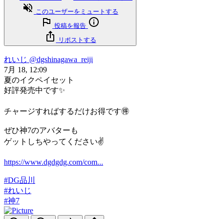
このユーザーをミュートする
投稿を報告
リポストする
れいじ
@dgshinagawa_reiji
7月 18, 12:09
夏のイクペイセット
好評発売中です✨
チャージすればするだけお得です🉐
ぜひ神7のアバターも
ゲットしちやってください✌️
https://www.dgdgdg.com/com...
#DG品川
#れいじ
#神7