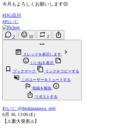
今月もよろしくお願いします😌
#DG品川
#れいじ
2
10
2
スレッドを表示します
いいねを表示
ブックマーク
リンクをコピーする
このユーザーをミュートする
投稿を報告
リポストする
れいじ
@dgshinagawa_reiji
6月 30, 13:00
(E)
【⚠️重大発表⚠️】