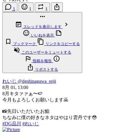
1
1
1
スレッドを表示します
いいねを表示
ブックマーク
リンクをコピーする
このユーザーをミュートする
投稿を報告
リポストする
れいじ
@dgshinagawa_reiji
8月 01, 13:00
8月キタァァぁ〜🍉
今月もよろしくお願いします🙇
📸先日いただいたお鮨
ちなみに僕の好きなネタはやはり雲丹です😳
#DG品川
#れいじ