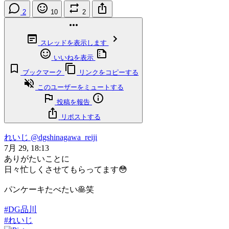
2
10
2
スレッドを表示します
いいねを表示
ブックマーク
リンクをコピーする
このユーザーをミュートする
投稿を報告
リポストする
れいじ
@dgshinagawa_reiji
7月 29, 18:13
ありがたいことに
日々忙しくさせてもらってます😳
パンケーキたべたい🥞笑
#DG品川
#れいじ