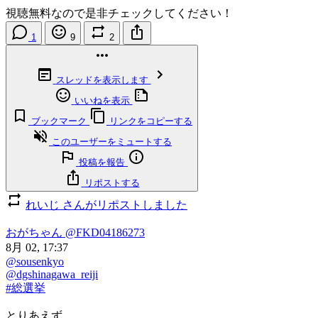
視聴無料なので是非チェックしてください！
1
9
2
スレッドを表示します
いいねを表示
ブックマーク
リンクをコピーする
このユーザーをミュートする
投稿を報告
リポストする
れいじ さんがリポストしました
おがちゃん
@FKD04186273
8月 02, 17:37
@sousenkyo
@dgshinagawa_reiji
#総選挙
とりあえず。