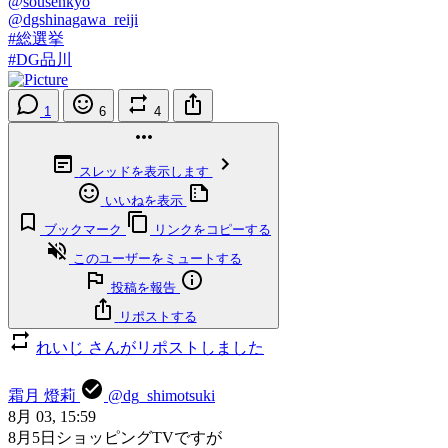
@sousenkyo
@dgshinagawa_reiji
#総選挙
#DG品川
1
6
4
スレッドを表示します
いいねを表示
ブックマーク
リンクをコピーする
このユーザーをミュートする
投稿を報告
リポストする
れいじ さんがリポストしました
霜月 燈莉
@dg_shimotsuki
8月 03, 15:59
8月5日ショッピングTVですが