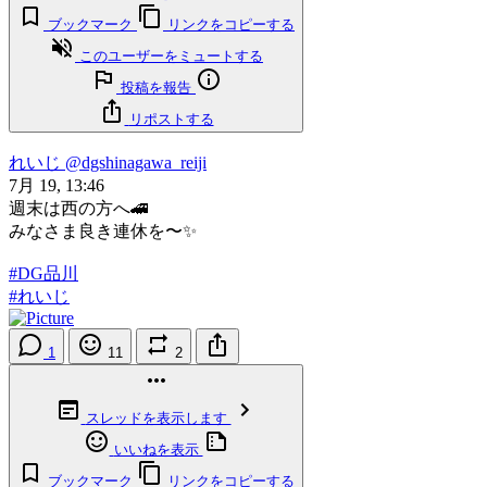
ブックマーク
リンクをコピーする
このユーザーをミュートする
投稿を報告
リポストする
れいじ
@dgshinagawa_reiji
7月 19, 13:46
週末は西の方へ🚄
みなさま良き連休を〜✨
#DG品川
#れいじ
1
11
2
スレッドを表示します
いいねを表示
ブックマーク
リンクをコピーする