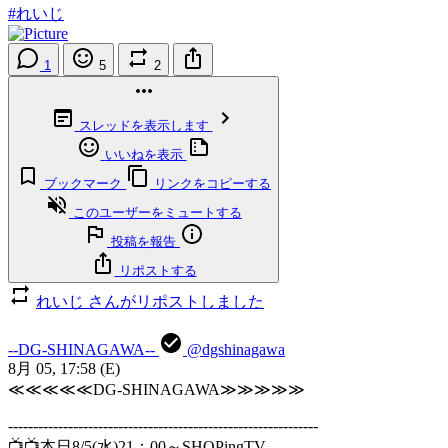
#れいじ
1
5
2
スレッドを表示します
いいねを表示
ブックマーク
リンクをコピーする
このユーザーをミュートする
投稿を報告
リポストする
れいじ さんがリポストしました
--DG-SHINAGAWA--
@dgshinagawa
8月 05, 17:58
(E)
≪≪≪≪≪DG-SHINAGAWA≫≫≫≫≫
--------------------------------------------------------------
📺📺本日8/5(水)21：00～SHOPingTV