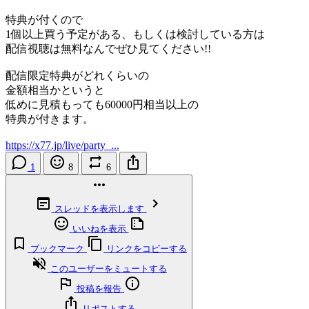
特典が付くので
1個以上買う予定がある、もしくは検討している方は
配信視聴は無料なんでぜひ見てください!!
配信限定特典がどれくらいの
金額相当かというと
低めに見積もっても60000円相当以上の
特典が付きます。
https://x77.jp/live/party_...
1
8
6
スレッドを表示します
いいねを表示
ブックマーク
リンクをコピーする
このユーザーをミュートする
投稿を報告
リポストする