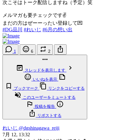
次こそはトーク配信しますね（予定）笑
メルマガも要チェックです✌️
まだの方はぜーーったい登録して💌
#DG品川
#れいじ
#6月の想い出
1
6
2
スレッドを表示します
いいねを表示
ブックマーク
リンクをコピーする
このユーザーをミュートする
投稿を報告
リポストする
れいじ
@dgshinagawa_reiji
7月 12, 13:32