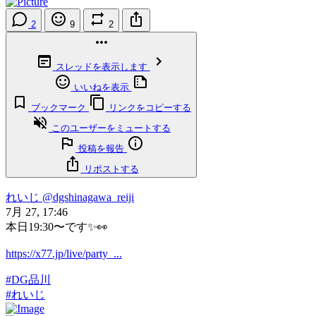
2
9
2
スレッドを表示します
いいねを表示
ブックマーク
リンクをコピーする
このユーザーをミュートする
投稿を報告
リポストする
れいじ
@dgshinagawa_reiji
7月 27, 17:46
本日19:30〜です✨👀
https://x77.jp/live/party_...
#DG品川
#れいじ