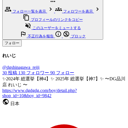
フォロー一覧を表示
フォロワーを表示
プロフィールのリンクをコピー
このユーザーをミュートする
不正行為を報告
ブロック
フォロー
れいじ
@dgshinagawa_reiji
30
投稿
130
フォロワー
90
フォロー
✨2024年 総選挙【神4】✨ 2025年 総選挙【神7】✨ 〜DG品川
店 れいじ 〜
https://www.dgdgdg.com/boy/detail.php?
shop_id=10&boy_id=9842
日本