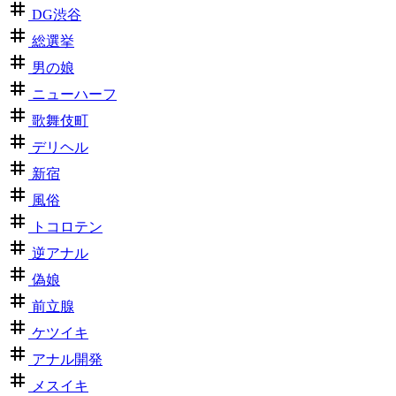
DG渋谷
総選挙
男の娘
ニューハーフ
歌舞伎町
デリヘル
新宿
風俗
トコロテン
逆アナル
偽娘
前立腺
ケツイキ
アナル開発
メスイキ