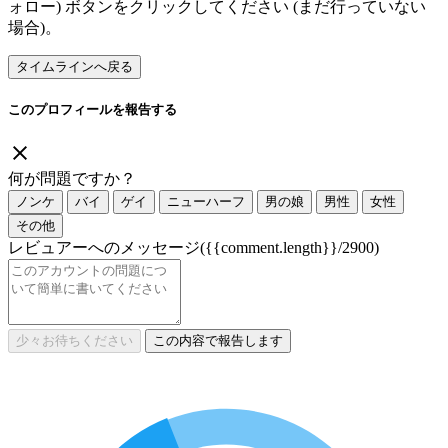
ォロー) ボタンをクリックしてください (まだ行っていない
場合)。
タイムラインへ戻る
このプロフィールを報告する
何が問題ですか？
ノンケ
バイ
ゲイ
ニューハーフ
男の娘
男性
女性
その他
レビュアーへのメッセージ
({{comment.length}}/2900)
少々お待ちください
この内容で報告します