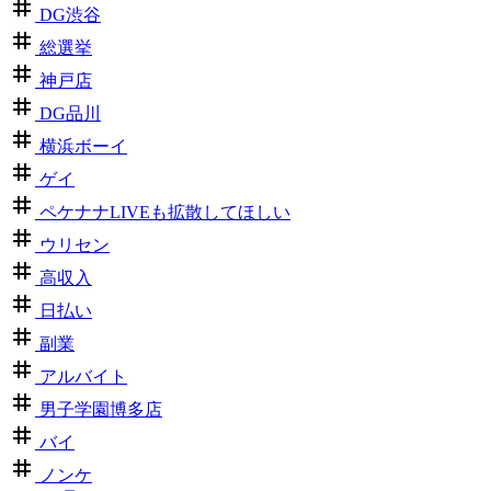
DG渋谷
総選挙
神戸店
DG品川
横浜ボーイ
ゲイ
ペケナナLIVEも拡散してほしい
ウリセン
高収入
日払い
副業
アルバイト
男子学園博多店
バイ
ノンケ