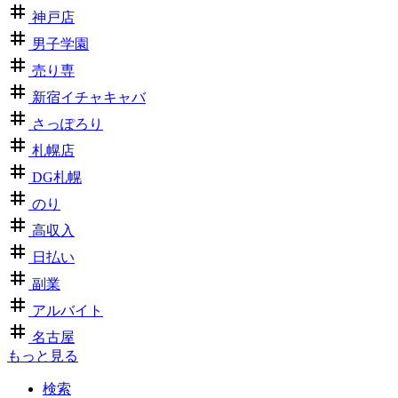
神戸店
男子学園
売り専
新宿イチャキャバ
さっぽろり
札幌店
DG札幌
のり
高収入
日払い
副業
アルバイト
名古屋
もっと見る
検索