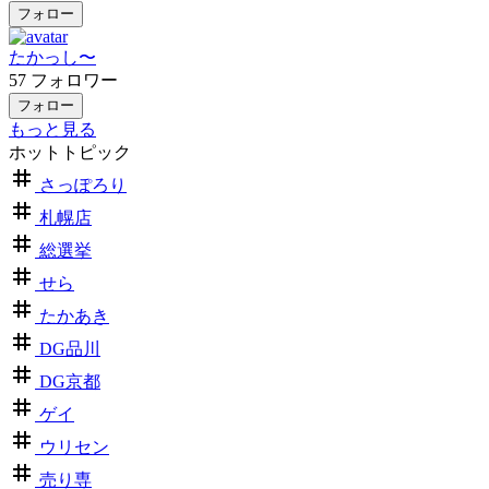
フォロー
たかっし〜
57
フォロワー
フォロー
もっと見る
ホットトピック
さっぽろり
札幌店
総選挙
せら
たかあき
DG品川
DG京都
ゲイ
ウリセン
売り専