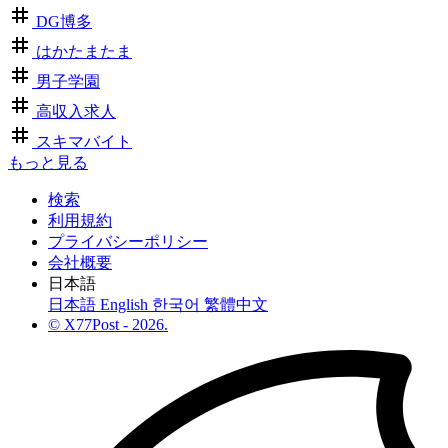
DG博多
はかたまたま
男子学園
高収入求人
スキマバイト
もっと見る
検索
利用規約
プライバシーポリシー
会社概要
日本語
日本語
English
한국어
繁體中文
© X77Post - 2026.