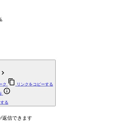

ーク
リンクをコピーする
告
トする
が返信できます