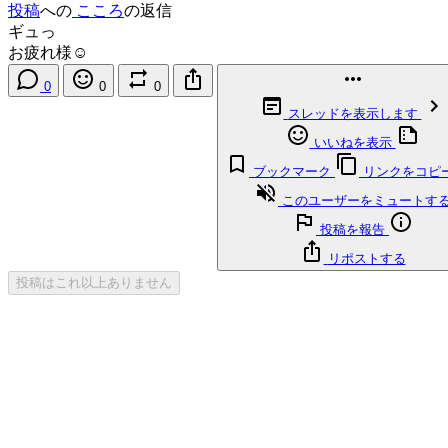
投稿
への
こころ
の返信
ギュっ
お疲れ様☺️
0
0
0
スレッドを表示します
いいねを表示
ブックマーク
リンクをコピ
このユーザーをミュートす
投稿を報告
リポストする
投稿はこれ以上ありません