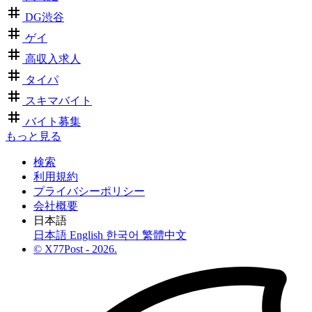
DG渋谷
ゲイ
高収入求人
タイパ
スキマバイト
バイト募集
もっと見る
検索
利用規約
プライバシーポリシー
会社概要
日本語
日本語
English
한국어
繁體中文
© X77Post - 2026.