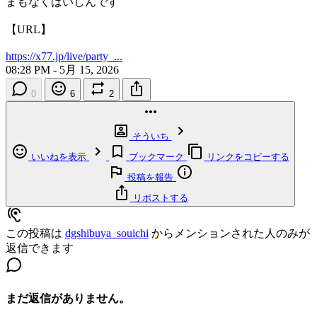
まもなくはいしんです
【URL】
https://x77.jp/live/party_...
08:28 PM - 5月 15, 2026
0
6
2
そういち
いいねを表示
ブックマーク
リンクをコピーする
投稿を報告
リポストする
この投稿は
dgshibuya_souichi
からメンションされた人のみが
返信できます
まだ返信がありません。