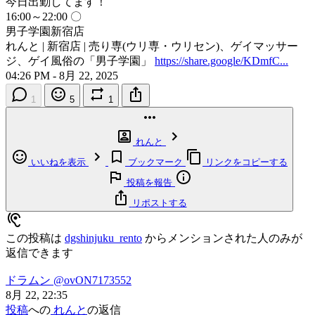
今日出勤してます！
16:00～22:00 〇
男子学園新宿店
れんと | 新宿店 | 売り専(ウリ専・ウリセン)、ゲイマッサー
ジ、ゲイ風俗の「男子学園」
https://share.google/KDmfC...
04:26 PM - 8月 22, 2025
1
5
1
れんと
いいねを表示
ブックマーク
リンクをコピーする
投稿を報告
リポストする
この投稿は
dgshinjuku_rento
からメンションされた人のみが
返信できます
ドラムン
@ovON7173552
8月 22, 22:35
投稿
への
れんと
の返信