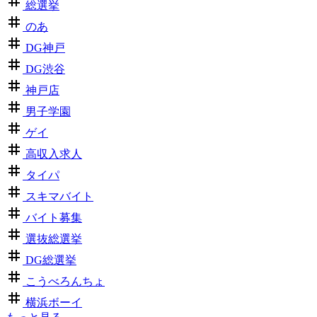
総選挙
のあ
DG神戸
DG渋谷
神戸店
男子学園
ゲイ
高収入求人
タイパ
スキマバイト
バイト募集
選抜総選挙
DG総選挙
こうべろんちょ
横浜ボーイ