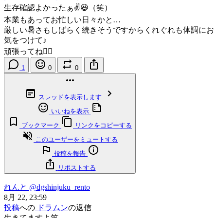
生存確認よかったぁ✌😆（笑）
本業もあってお忙しい日々かと…
厳しい暑さもしばらく続きそうですからくれぐれも体調にお
気をつけて♪
頑張ってね🙋‍♂
1
0
0
スレッドを表示します
いいねを表示
ブックマーク
リンクをコピーする
このユーザーをミュートする
投稿を報告
リポストする
れんと
@dgshinjuku_rento
8月 22, 23:59
投稿
への
ドラムン
の返信
生きてますよ笑