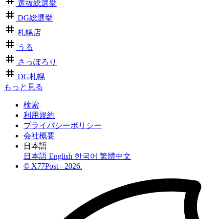
選抜総選挙
DG総選挙
札幌店
うる
さっぽろり
DG札幌
もっと見る
検索
利用規約
プライバシーポリシー
会社概要
日本語
日本語
English
한국어
繁體中文
© X77Post - 2026.