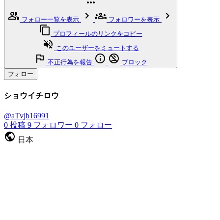
フォロー一覧を表示
フォロワーを表示
プロフィールのリンクをコピー
このユーザーをミュートする
不正行為を報告
ブロック
フォロー
ショウイチロウ
@aTvjb16991
0
投稿
9
フォロワー
0
フォロー
日本