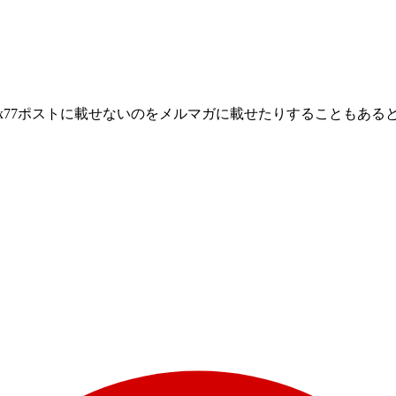
77ポストに載せないのをメルマガに載せたりすることもあると思うので是非✨ htt