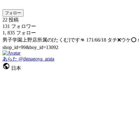
フォロー
22
投稿
131
フォロワー
1, 835
フォロー
男子学園上野店所属の[たくむ]です👊 171/66/18 タチ❌ウケ⭕️ x
shop_id=99&boy_id=13092
あらた
@dgnagoya_arata
日本