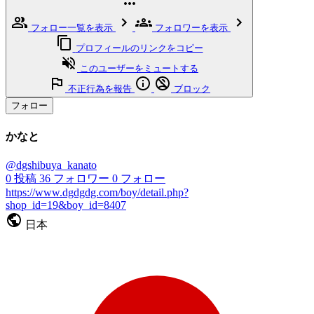
フォロー一覧を表示
フォロワーを表示
プロフィールのリンクをコピー
このユーザーをミュートする
不正行為を報告
ブロック
フォロー
かなと
@dgshibuya_kanato
0
投稿
36
フォロワー
0
フォロー
https://www.dgdgdg.com/boy/detail.php?
shop_id=19&boy_id=8407
日本