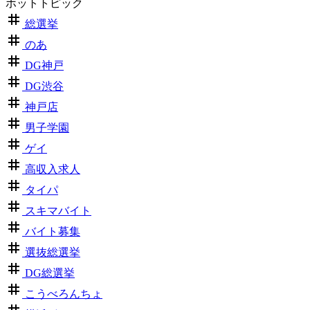
ホットトピック
総選挙
のあ
DG神戸
DG渋谷
神戸店
男子学園
ゲイ
高収入求人
タイパ
スキマバイト
バイト募集
選抜総選挙
DG総選挙
こうべろんちょ