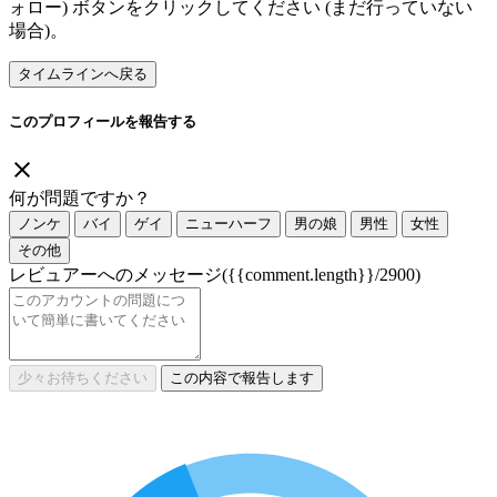
ォロー) ボタンをクリックしてください (まだ行っていない
場合)。
タイムラインへ戻る
このプロフィールを報告する
何が問題ですか？
ノンケ
バイ
ゲイ
ニューハーフ
男の娘
男性
女性
その他
レビュアーへのメッセージ
({{comment.length}}/2900)
少々お待ちください
この内容で報告します