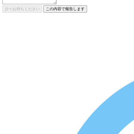
少々お待ちください
この内容で報告します