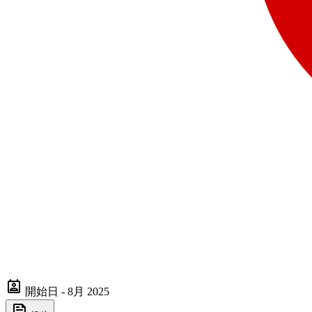
開始日 - 8月 2025