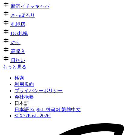
新宿イチャキャバ
さっぽろり
札幌店
DG札幌
のり
高収入
日払い
もっと見る
検索
利用規約
プライバシーポリシー
会社概要
日本語
日本語
English
한국어
繁體中文
© X77Post - 2026.