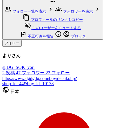
フォロー一覧を表示
フォロワーを表示
プロフィールのリンクをコピー
このユーザーをミュートする
不正行為を報告
ブロック
フォロー
よりさん
@DG_SOK_yori
2
投稿
47
フォロワー
22
フォロー
https://www.dgdgdg.com/boy/detail.php?
shop_id=44&boy_id=10138
日本