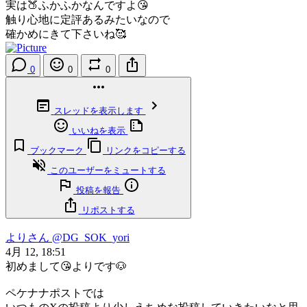
実は🍑ふかふかなんですよ😘
触り心地に定評あるみたいなので
確かめにきて下さいね🥰
0
0
0
スレッドを表示します
いいねを表示
ブックマーク
リンクをコピーする
このユーザーをミュートする
投稿を報告
リポストする
よりさん
@DG_SOK_yori
4月 12, 18:51
初めまして😘よりです🐶
ペケナナポストでは