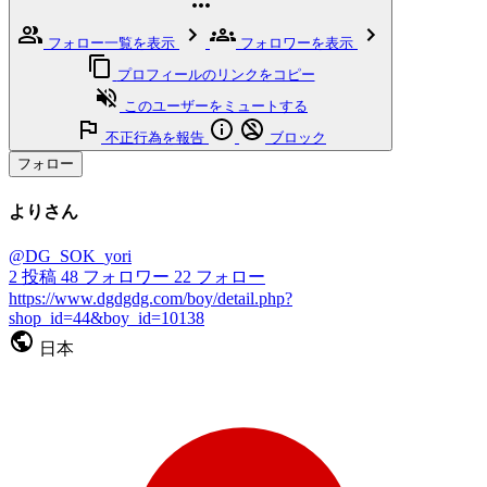
フォロー一覧を表示
フォロワーを表示
プロフィールのリンクをコピー
このユーザーをミュートする
不正行為を報告
ブロック
フォロー
よりさん
@DG_SOK_yori
2
投稿
48
フォロワー
22
フォロー
https://www.dgdgdg.com/boy/detail.php?
shop_id=44&boy_id=10138
日本