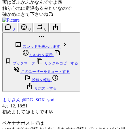
実は🍑ふかふかなんですよ😘
触り心地に定評あるみたいなので
確かめにきて下さいね🥰
0
0
0
スレッドを表示します
いいねを表示
ブックマーク
リンクをコピーする
このユーザーをミュートする
投稿を報告
リポストする
よりさん
@DG_SOK_yori
4月 12, 18:51
初めまして😘よりです🐶
ペケナナポストでは