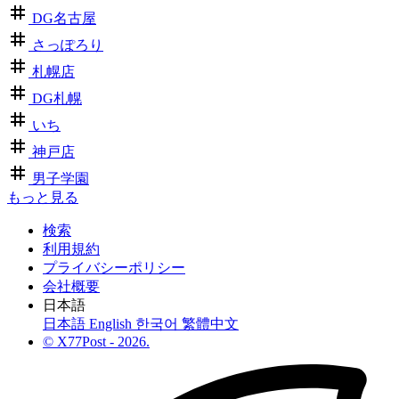
DG名古屋
さっぽろり
札幌店
DG札幌
いち
神戸店
男子学園
もっと見る
検索
利用規約
プライバシーポリシー
会社概要
日本語
日本語
English
한국어
繁體中文
© X77Post - 2026.