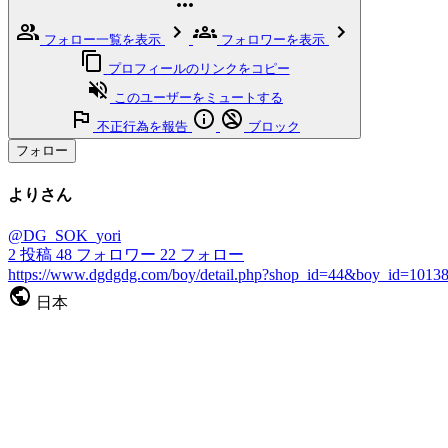
フォロー一覧を表示
フォロワーを表示
プロフィールのリンクをコピー
このユーザーをミュートする
不正行為を報告
ブロック
フォロー
よりさん
@DG_SOK_yori
2
投稿
48
フォロワー
22
フォロー
https://www.dgdgdg.com/boy/detail.php?shop_id=44&boy_id=1013
日本